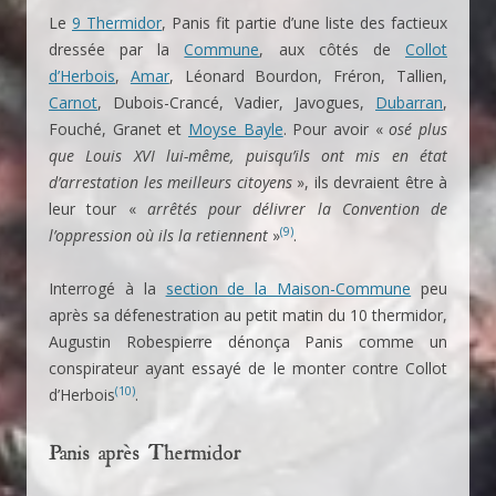
Le
9 Thermidor
, Panis fit partie d’une liste des factieux
dressée par la
Commune
, aux côtés de
Collot
d’Herbois
,
Amar
, Léonard Bourdon, Fréron, Tallien,
Carnot
, Dubois-Crancé, Vadier, Javogues,
Dubarran
,
Fouché, Granet et
Moyse Bayle
. Pour avoir «
osé plus
que Louis XVI lui-même, puisqu’ils ont mis en état
d’arrestation les meilleurs citoyens
», ils devraient être à
leur tour «
arrêtés pour délivrer la Convention de
(9)
l’oppression où ils la retiennent
»
.
Interrogé à la
section de la Maison-Commune
peu
après sa défenestration au petit matin du 10 thermidor,
Augustin Robespierre dénonça Panis comme un
conspirateur ayant essayé de le monter contre Collot
(10)
d’Herbois
.
Panis après Thermidor