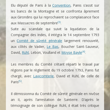
Elu député de Paris à la
Convention
, Panis s’assit sur
les bancs de la Montagne et se confronta âprement
aux Girondins qui lui reprochaient sa complaisance face
(3)
aux Massacres de septembre
.
Suite au scandale qui suivit la liquidation de la
Compagnie des Indes, il intégra le 14 septembre 1793
un
Comité de sûreté générale
largement renouvelé,
aux côtés de Vadier,
Le Bas
, Boucher Saint-Sauveur,
(4)
David,
Rühl
, Lebon, Voulland et
Moyse Bayle
.
Les membres du Comité s’étant réparti le travail par
régions par le règlement du 19 octobre 1793, Panis fut
chargé, avec
Lavicomterie
, David et Rühl, de celle de
(5)
Paris
.
Il démissionna du Comité de sûreté générale en nivôse
an II, après l’arrestation de Santerre. D’après le
témoignage de son collègue Rühl, il était très critique