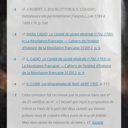
cf. A ROBERT, E. BOURLOTTON & G. COUGNY,
↑
3
Dictionnaire des parlementaires français (…) de 1789 à
1889
t. IV, p. 541
cf.
Emilie CADIO,
Le Comité de sûreté générale (1792-1795)
,
↑
4
in La Révolution française — Cahiers de l’Institut
d’histoire de la Révolution française 3|2012, p. 5
cf.
E. CADIO,
Le Comité de sûreté générale (1792-1795)
, in
↑
5
La Révolution française — Cahiers de l’Institut d’histoire
de la Révolution française 3|2012, p. 6
cf.
R. COBB,
Les témoignages de Rühl
, AHRF 1955
, p. 113
↑
6
Cette omission fut reconnue par le journal dans son n°
↑
7
du 25 ventôse an VI : «
L’accueil que reçut la proposition de
Fréron et Panis de la part des deux comités qui étaient
présens nous fit craindre d’être punis de trop de fidélité.
Mais nous avons les manuscrits du tems
». Cf.
Gazette