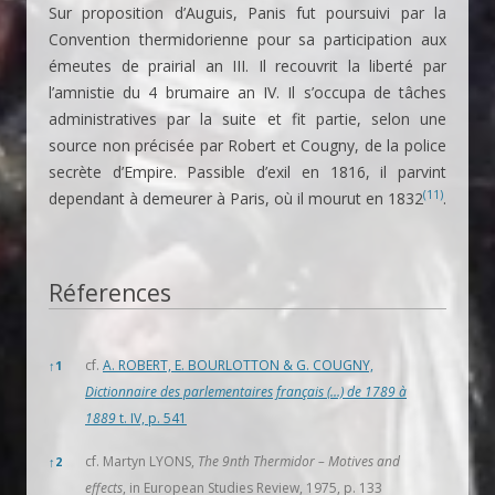
Sur proposition d’Auguis, Panis fut poursuivi par la
Convention thermidorienne pour sa participation aux
émeutes de prairial an III. Il recouvrit la liberté par
l’amnistie du 4 brumaire an IV. Il s’occupa de tâches
administratives par la suite et fit partie, selon une
source non précisée par Robert et Cougny, de la police
secrète d’Empire. Passible d’exil en 1816, il parvint
(11)
dependant à demeurer à Paris, où il mourut en 1832
.
Réferences
Réferences
cf.
A. ROBERT, E. BOURLOTTON & G. COUGNY,
↑
1
Dictionnaire des parlementaires français (…) de 1789 à
1889
t. IV, p. 541
cf. Martyn LYONS,
The 9nth Thermidor – Motives and
↑
2
effects
, in European Studies Review, 1975, p. 133