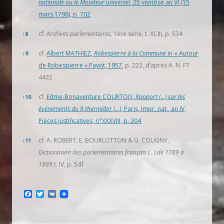
nationale ou le Moniteur universel
, 25 ventôse an VI (15
mars 1798), p. 702
cf.
Archives parlementaires
, 1ère série, t. XCIII, p. 534
↑
8
cf.
Albert MATHIEZ,
Robespierre à la Commune
in « Autour
↑
9
de Robespierre » Payot, 1957
, p. 223, d’après A. N. F7
4432
cf.
Edme-Bonaventure COURTOIS,
Rapport (…) sur les
↑
10
événements du 9 thermidor (…)
, Paris, Impr. nat., an IV,
Pièces justificatives, n°XXXVIII, p. 204
cf. A. ROBERT, E. BOURLOTTON & G. COUGNY,
↑
11
Dictionnaire des parlementaires français (…) de 1789 à
1889
t. IV, p. 541
F
T
V
a
w
K
c
i
e
t