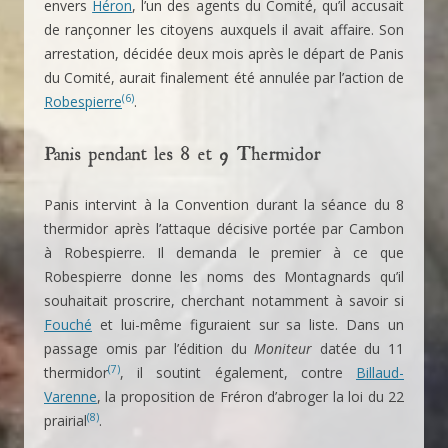
envers
Héron
, l’un des agents du Comité, qu’il accusait
de rançonner les citoyens auxquels il avait affaire. Son
arrestation, décidée deux mois après le départ de Panis
du Comité, aurait finalement été annulée par l’action de
(6)
Robespierre
.
Panis pendant les 8 et 9 Thermidor
Panis intervint à la Convention durant la séance du 8
thermidor après l’attaque décisive portée par Cambon
à Robespierre. Il demanda le premier à ce que
Robespierre donne les noms des Montagnards qu’il
souhaitait proscrire, cherchant notamment à savoir si
Fouché
et lui-même figuraient sur sa liste. Dans un
passage omis par l’édition du
Moniteur
datée du 11
(7)
thermidor
, il soutint également, contre
Billaud-
Varenne
, la proposition de Fréron d’abroger la loi du 22
(8)
prairial
.