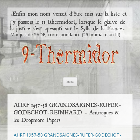
Enfin mon nom venait d'être mis sur la liste et
«
j'y passois le 11 [thermidor], lorsque le glaive de
la justice s'est apesanti sur le Sylla de la France
»
Marquis de SADE, correspondance (29 brumaire an III)
Aller au contenu principal
Menu
AHRF 1957-58 GRANDSAIGNES-RUFER-
GODECHOT-REINHARD – Antraigues &
les Dropmore Papers
AHRF 1957-58 GRANDSAIGNES-RUFER-GODECHOT-