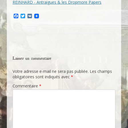
REINHARD - Antraigues & les Dropmore Papers
F
T
V
a
w
K
c
i
e
t
b
t
o
e
o
r
k
Laisser un commentaire
Votre adresse e-mail ne sera pas publiée.
Les champs
obligatoires sont indiqués avec
*
Commentaire
*