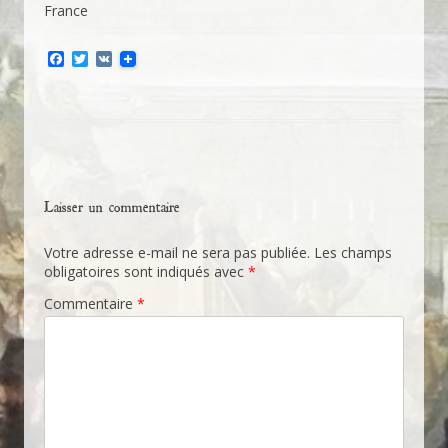
France
F
T
V
a
w
K
c
i
e
t
b
t
o
e
o
r
k
Laisser un commentaire
Votre adresse e-mail ne sera pas publiée.
Les champs
obligatoires sont indiqués avec
*
Commentaire
*