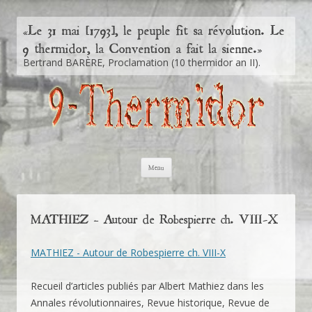
Le 31 mai [1793], le peuple fit sa révolution. Le
«
9 thermidor, la Convention a fait la sienne.
»
Bertrand BARÈRE, Proclamation (10 thermidor an II).
Aller au contenu principal
Menu
MATHIEZ – Autour de Robespierre ch. VIII-X
MATHIEZ - Autour de Robespierre ch. VIII-X
Recueil d’articles publiés par Albert Mathiez dans les
Annales révolutionnaires, Revue historique, Revue de